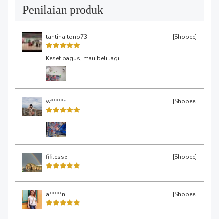
Penilaian produk
tantihartono73
[Shopee]
Keset bagus, mau beli lagi
w*****r
[Shopee]
fifi.esse
[Shopee]
a*****n
[Shopee]