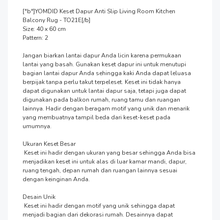
["b"]YOMDID Keset Dapur Anti Slip Living Room Kitchen 
Balcony Rug - TO21E[/b]

Size: 40 x 60 cm

Pattern: 2

Jangan biarkan lantai dapur Anda licin karena permukaan 
lantai yang basah. Gunakan keset dapur ini untuk menutupi 
bagian lantai dapur Anda sehingga kaki Anda dapat leluasa 
berpijak tanpa perlu takut terpeleset. Keset ini tidak hanya 
dapat digunakan untuk lantai dapur saja, tetapi juga dapat 
digunakan pada balkon rumah, ruang tamu dan ruangan 
lainnya. Hadir dengan beragam motif yang unik dan menarik 
yang membuatnya tampil beda dari keset-keset pada 
umumnya.

Ukuran Keset Besar

 Keset ini hadir dengan ukuran yang besar sehingga Anda bisa 
menjadikan keset ini untuk alas di luar kamar mandi, dapur, 
ruang tengah, depan rumah dan ruangan lainnya sesuai 
dengan keinginan Anda.

Desain Unik

 Keset ini hadir dengan motif yang unik sehingga dapat 
menjadi bagian dari dekorasi rumah. Desainnya dapat 