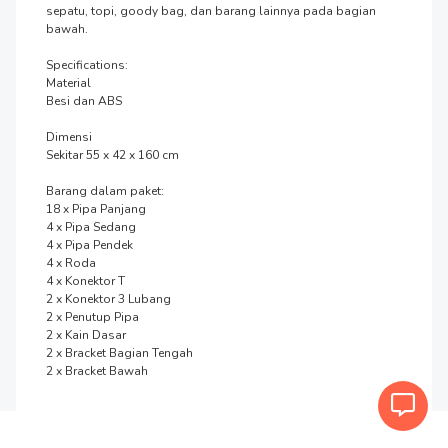
sepatu, topi, goody bag, dan barang lainnya pada bagian 
bawah.

Specifications:

Material

Besi dan ABS

Dimensi

Sekitar 55 x 42 x 160 cm

Barang dalam paket:

18 x Pipa Panjang

4 x Pipa Sedang

4 x Pipa Pendek

4 x Roda

4 x Konektor T

2 x Konektor 3 Lubang

2 x Penutup Pipa

2 x Kain Dasar

2 x Bracket Bagian Tengah

2 x Bracket Bawah