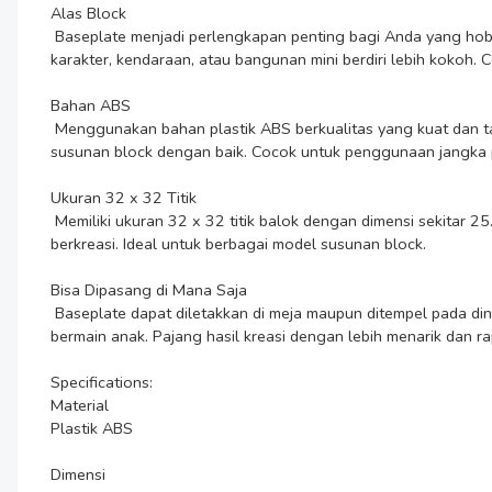
Alas Block

 Baseplate menjadi perlengkapan penting bagi Anda yang hobi menyusun balok atau miniatur block. Permukaan papan dirancang agar block dapat terpasang dengan baik dan stabil. Membantu 
karakter, kendaraan, atau bangunan mini berdiri lebih kokoh.
Bahan ABS

 Menggunakan bahan plastik ABS berkualitas yang kuat dan tahan lama. Material ini memiliki sedikit kelenturan sehingga tidak mudah retak saat digunakan. Mampu menopang berbagai bentuk 
susunan block dengan baik. Cocok untuk penggunaan jangka p
Ukuran 32 x 32 Titik

 Memiliki ukuran 32 x 32 titik balok dengan dimensi sekitar 25.5 x 25.5 cm. Area ini cukup luas untuk membuat diorama skala sedang hingga besar. Memberikan ruang lebih leluasa untuk 
berkreasi. Ideal untuk berbagai model susunan block.

Bisa Dipasang di Mana Saja

 Baseplate dapat diletakkan di meja maupun ditempel pada dinding. Anda bisa menggunakan perekat tambahan atau memasangnya sesuai kebutuhan. Cocok untuk display koleksi atau area 
bermain anak. Pajang hasil kreasi dengan lebih menarik dan rap
Specifications:

Material

Plastik ABS

Dimensi
