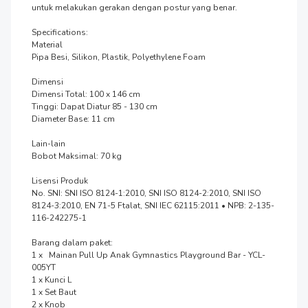
untuk melakukan gerakan dengan postur yang benar.

Specifications:

Material

Pipa Besi, Silikon, Plastik, Polyethylene Foam

Dimensi

Dimensi Total: 100 x 146 cm

Tinggi: Dapat Diatur 85 - 130 cm

Diameter Base: 11 cm

Lain-lain

Bobot Maksimal: 70 kg

Lisensi Produk

No. SNI: SNI ISO 8124-1:2010, SNI ISO 8124-2:2010, SNI ISO 
8124-3:2010, EN 71-5 Ftalat, SNI IEC 62115:2011 • NPB: 2-135-
116-242275-1

Barang dalam paket:

1 x   Mainan Pull Up Anak Gymnastics Playground Bar - YCL-
005YT

1 x Kunci L

1 x Set Baut

2 x Knob
