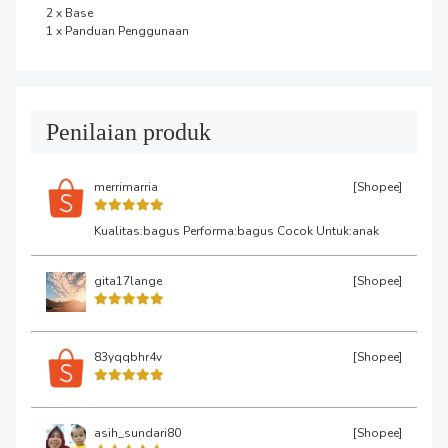
2 x Base

1 x Panduan Penggunaan
Penilaian produk
merrimarria
[Shopee]
Kualitas:bagus Performa:bagus Cocok Untuk:anak
gita17lange
[Shopee]
83yqqbhr4v
[Shopee]
asih_sundari80
[Shopee]