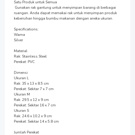
Satu Produk untuk Semua

 Gunakan rak gantung untuk menyimpan barang di berbagai 
ruangan. Anda dapat memakai rak untuk menyimpan produk 
kebersihan hingga bumbu makanan dengan aneka ukuran.

Specifications:

Warna

Silver

Material

Rak: Stainless Steel

Perekat: PVC

Dimensi

Ukuran L

Rak: 35 x 13 x 8.5 cm

Perekat: Sekitar 7 x 7 cm

Ukuran M

Rak: 29.5 x 12 x 9 cm

Perekat: Sekitar 16 x 7 cm

Ukuran S

Rak: 24.6 x 10.2 x 9 cm

Perekat: Sekitar 14 x 5.8 cm

Jumlah Perekat
