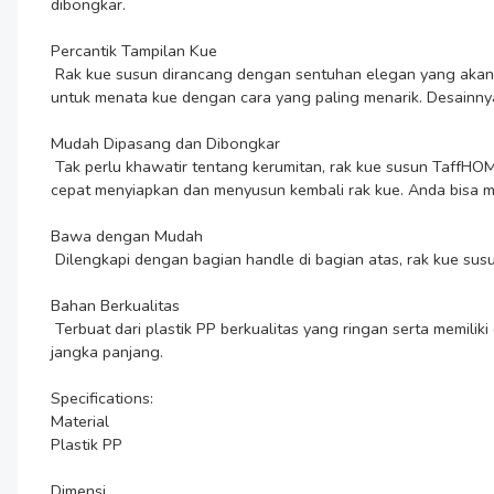
dibongkar.

Percantik Tampilan Kue

 Rak kue susun dirancang dengan sentuhan elegan yang akan membuat kue-kue Anda terlihat lebih menggoda. Dengan tiga tingkat yang memiliki ukuran berbeda, Anda memiliki fleksibilitas 
untuk menata kue dengan cara yang paling menarik. Desainnya 
Mudah Dipasang dan Dibongkar

 Tak perlu khawatir tentang kerumitan, rak kue susun TaffHOME dilengkapi dengan desain detachable yang memudahkan proses pemasangan dan pembongkaran. Ini berarti Anda dapat dengan 
cepat menyiapkan dan menyusun kembali rak kue. Anda bisa m
Bawa dengan Mudah

 Dilengkapi dengan bagian handle di bagian atas, rak kue susun ini bisa Anda bawa dengan mudah. Pindahkan kue dari meja ke meja tanpa takut kue akan terjatuh atau susunannya berantakan.

Bahan Berkualitas

 Terbuat dari plastik PP berkualitas yang ringan serta memiliki daya tahan yang baik serta aman untuk makanan. Bahan ini memiliki daya tahan yang baik sehingga awet untuk penggunaan 
jangka panjang.

Specifications:

Material

Plastik PP

Dimensi
