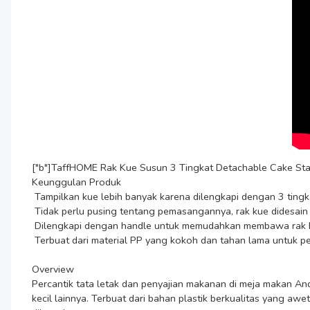
["b"]TaffHOME Rak Kue Susun 3 Tingkat Detachable Cake Stan
Keunggulan Produk

 Tampilkan kue lebih banyak karena dilengkapi dengan 3 tingkat piring.

 Tidak perlu pusing tentang pemasangannya, rak kue didesain untuk mudah dipasang dan dilepas.

 Dilengkapi dengan handle untuk memudahkan membawa rak kue.

 Terbuat dari material PP yang kokoh dan tahan lama untuk penggunaan jangka panjang.

Overview

Percantik tata letak dan penyajian makanan di meja makan An
kecil lainnya. Terbuat dari bahan plastik berkualitas yang 