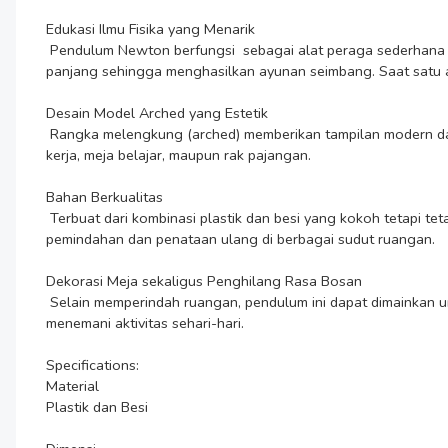
Edukasi Ilmu Fisika yang Menarik

 Pendulum Newton berfungsi  sebagai alat peraga sederhana untuk menunjukkan hukum kekekalan momentum dan energi. Terdiri dari lima bola yang digantung dengan dua kawat sama 
panjang sehingga menghasilkan ayunan seimbang. Saat satu at
Desain Model Arched yang Estetik

 Rangka melengkung (arched) memberikan tampilan modern dan berbeda dari pendulum biasa. Desain ini membuat pajangan terlihat dekoratif dan menarik perhatian. Cocok sebagai hiasan meja 
kerja, meja belajar, maupun rak pajangan.

Bahan Berkualitas

 Terbuat dari kombinasi plastik dan besi yang kokoh tetapi tetap ringan. Material ini tidak mudah rusak dan aman untuk penggunaan jangka panjang. Bobotnya yang ringan juga memudahkan 
pemindahan dan penataan ulang di berbagai sudut ruangan.

Dekorasi Meja sekaligus Penghilang Rasa Bosan

 Selain memperindah ruangan, pendulum ini dapat dimainkan untuk membantu merilekskan pikiran. Mengamati gerakan bola dapat meningkatkan konsentrasi dan fokus saat bekerja. Cocok 
menemani aktivitas sehari-hari.

Specifications:

Material

Plastik dan Besi
