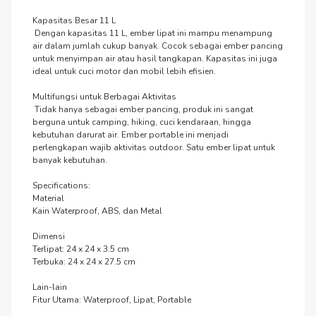
Kapasitas Besar 11 L

 Dengan kapasitas 11 L, ember lipat ini mampu menampung 
air dalam jumlah cukup banyak. Cocok sebagai ember pancing 
untuk menyimpan air atau hasil tangkapan. Kapasitas ini juga 
ideal untuk cuci motor dan mobil lebih efisien.

Multifungsi untuk Berbagai Aktivitas

 Tidak hanya sebagai ember pancing, produk ini sangat 
berguna untuk camping, hiking, cuci kendaraan, hingga 
kebutuhan darurat air. Ember portable ini menjadi 
perlengkapan wajib aktivitas outdoor. Satu ember lipat untuk 
banyak kebutuhan.

Specifications:

Material

Kain Waterproof, ABS, dan Metal

Dimensi

Terlipat: 24 x 24 x 3.5 cm

Terbuka: 24 x 24 x 27.5 cm

Lain-lain

Fitur Utama: Waterproof, Lipat, Portable
