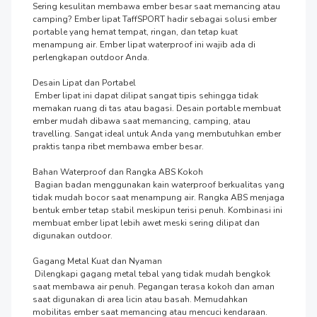
Sering kesulitan membawa ember besar saat memancing atau 
camping? Ember lipat TaffSPORT hadir sebagai solusi ember 
portable yang hemat tempat, ringan, dan tetap kuat 
menampung air. Ember lipat waterproof ini wajib ada di 
perlengkapan outdoor Anda.

Desain Lipat dan Portabel

 Ember lipat ini dapat dilipat sangat tipis sehingga tidak 
memakan ruang di tas atau bagasi. Desain portable membuat 
ember mudah dibawa saat memancing, camping, atau 
travelling. Sangat ideal untuk Anda yang membutuhkan ember 
praktis tanpa ribet membawa ember besar.

Bahan Waterproof dan Rangka ABS Kokoh

 Bagian badan menggunakan kain waterproof berkualitas yang 
tidak mudah bocor saat menampung air. Rangka ABS menjaga 
bentuk ember tetap stabil meskipun terisi penuh. Kombinasi ini 
membuat ember lipat lebih awet meski sering dilipat dan 
digunakan outdoor.

Gagang Metal Kuat dan Nyaman

 Dilengkapi gagang metal tebal yang tidak mudah bengkok 
saat membawa air penuh. Pegangan terasa kokoh dan aman 
saat digunakan di area licin atau basah. Memudahkan 
mobilitas ember saat memancing atau mencuci kendaraan.
