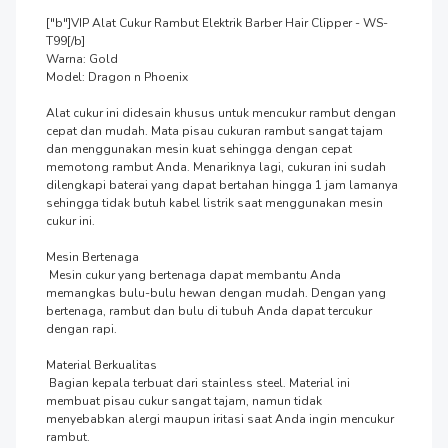
["b"]VIP Alat Cukur Rambut Elektrik Barber Hair Clipper - WS-
T99[/b]

Warna: Gold

Model: Dragon n Phoenix

Alat cukur ini didesain khusus untuk mencukur rambut dengan 
cepat dan mudah. Mata pisau cukuran rambut sangat tajam 
dan menggunakan mesin kuat sehingga dengan cepat 
memotong rambut Anda. Menariknya lagi, cukuran ini sudah 
dilengkapi baterai yang dapat bertahan hingga 1 jam lamanya 
sehingga tidak butuh kabel listrik saat menggunakan mesin 
cukur ini.

Mesin Bertenaga

 Mesin cukur yang bertenaga dapat membantu Anda 
memangkas bulu-bulu hewan dengan mudah. Dengan yang 
bertenaga, rambut dan bulu di tubuh Anda dapat tercukur 
dengan rapi.

Material Berkualitas

 Bagian kepala terbuat dari stainless steel. Material ini 
membuat pisau cukur sangat tajam, namun tidak 
menyebabkan alergi maupun iritasi saat Anda ingin mencukur 
rambut.
