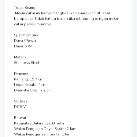
Tidak Bising

 Mesin cukur ini hanya menghasilkan suara < 55 dB saat 
beroperasi. Tidak terlalu berisik jika dibanding dengan mesin 
cukur pada umumnya.

Specifications:

Daya / Power

Daya: 5 W

Material

Stainless Steel

Dimensi

Panjang: 15.7 cm

Lebar Kepala: 4 cm

Diameter Bodi: 2.2 cm

Voltase

DC 5 V

Baterai

Kapasitas Baterai: 1200 mAh

Waktu Pengisian Daya: Sekitar 2 Jam

Waktu Penggunaan: Sekitar 1 Jam
