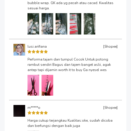
bubble wrap. GK ada yg pecah atau cacad. Kwalitas
sesuai harga.
lusi.arifiana
[Shopee]
Performa:tajam dan tumpul Cocok Untuk:potong
rambut sendiri Bagus dan tajem banget aslii, agak
antep tapi dijamin worth it to buy Ga nyesel wes
m*****o
[Shopee]
Harga:cukup terjangkau Kualitas:oke, sudah dicoba
dan berfungsi dengan baik juga