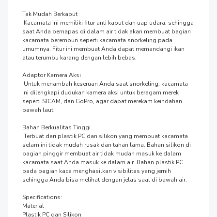
Tak Mudah Berkabut 

 Kacamata ini memiliki fitur anti kabut dan uap udara, sehingga 
saat Anda bernapas di dalam air tidak akan membuat bagian 
kacamata berembun seperti kacamata snorkeling pada 
umumnya. Fitur ini membuat Anda dapat memandangi ikan 
atau terumbu karang dengan lebih bebas.

Adaptor Kamera Aksi

 Untuk menambah keseruan Anda saat snorkeling, kacamata 
ini dilengkapi dudukan kamera aksi untuk beragam merek 
seperti SJCAM, dan GoPro, agar dapat merekam keindahan 
bawah laut.

Bahan Berkualitas Tinggi

 Terbuat dari plastik PC dan silikon yang membuat kacamata 
selam ini tidak mudah rusak dan tahan lama. Bahan silikon di 
bagian pinggir membuat air tidak mudah masuk ke dalam 
kacamata saat Anda masuk ke dalam air. Bahan plastik PC 
pada bagian kaca menghasilkan visibilitas yang jernih 
sehingga Anda bisa melihat dengan jelas saat di bawah air.

Specifications:

Material

Plastik PC dan Silikon
