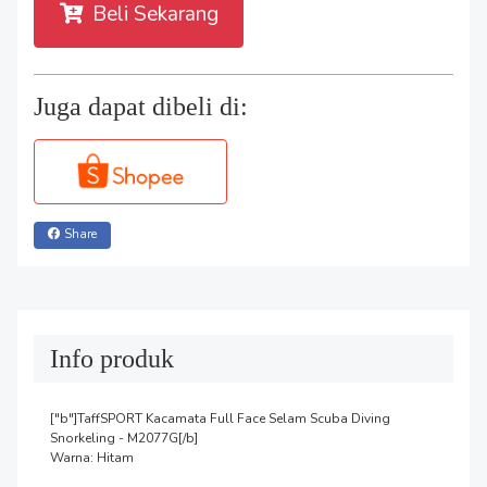
Beli Sekarang
Juga dapat dibeli di:
Share
Info produk
["b"]TaffSPORT Kacamata Full Face Selam Scuba Diving 
Snorkeling - M2077G[/b]

Warna: Hitam
