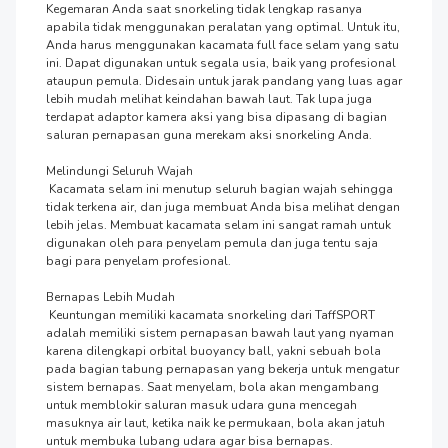
Kegemaran Anda saat snorkeling tidak lengkap rasanya 
apabila tidak menggunakan peralatan yang optimal. Untuk itu, 
Anda harus menggunakan kacamata full face selam yang satu 
ini. Dapat digunakan untuk segala usia, baik yang profesional 
ataupun pemula. Didesain untuk jarak pandang yang luas agar 
lebih mudah melihat keindahan bawah laut. Tak lupa juga 
terdapat adaptor kamera aksi yang bisa dipasang di bagian 
saluran pernapasan guna merekam aksi snorkeling Anda.

Melindungi Seluruh Wajah

 Kacamata selam ini menutup seluruh bagian wajah sehingga 
tidak terkena air, dan juga membuat Anda bisa melihat dengan 
lebih jelas. Membuat kacamata selam ini sangat ramah untuk 
digunakan oleh para penyelam pemula dan juga tentu saja 
bagi para penyelam profesional.

Bernapas Lebih Mudah

 Keuntungan memiliki kacamata snorkeling dari TaffSPORT 
adalah memiliki sistem pernapasan bawah laut yang nyaman 
karena dilengkapi orbital buoyancy ball, yakni sebuah bola 
pada bagian tabung pernapasan yang bekerja untuk mengatur 
sistem bernapas. Saat menyelam, bola akan mengambang 
untuk memblokir saluran masuk udara guna mencegah 
masuknya air laut, ketika naik ke permukaan, bola akan jatuh 
untuk membuka lubang udara agar bisa bernapas.
