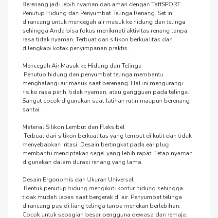
Berenang jadi lebih nyaman dan aman dengan TaffSPORT 
Penutup Hidung dan Penyumbat Telinga Renang. Set ini 
dirancang untuk mencegah air masuk ke hidung dan telinga 
sehingga Anda bisa fokus menikmati aktivitas renang tanpa 
rasa tidak nyaman. Terbuat dari silikon berkualitas dan 
dilengkapi kotak penyimpanan praktis.

Mencegah Air Masuk ke Hidung dan Telinga

 Penutup hidung dan penyumbat telinga membantu 
menghalangi air masuk saat berenang. Hal ini mengurangi 
risiko rasa perih, tidak nyaman, atau gangguan pada telinga. 
Sangat cocok digunakan saat latihan rutin maupun berenang 
santai.

Material Silikon Lembut dan Fleksibel

 Terbuat dari silikon berkualitas yang lembut di kulit dan tidak 
menyebabkan iritasi. Desain bertingkat pada ear plug 
membantu menciptakan segel yang lebih rapat. Tetap nyaman 
digunakan dalam durasi renang yang lama.

Desain Ergonomis dan Ukuran Universal

 Bentuk penutup hidung mengikuti kontur hidung sehingga 
tidak mudah lepas saat bergerak di air. Penyumbat telinga 
dirancang pas di liang telinga tanpa menekan berlebihan. 
Cocok untuk sebagian besar pengguna dewasa dan remaja.
