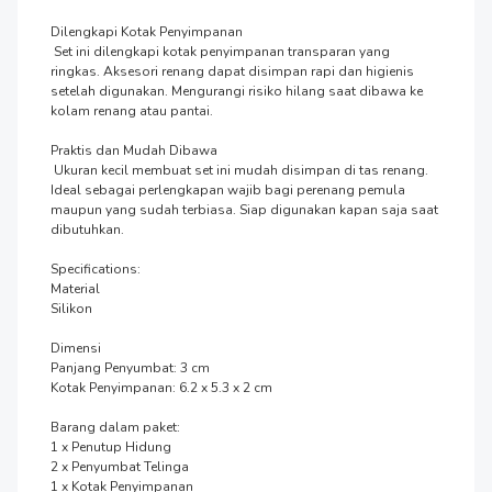
Dilengkapi Kotak Penyimpanan

 Set ini dilengkapi kotak penyimpanan transparan yang 
ringkas. Aksesori renang dapat disimpan rapi dan higienis 
setelah digunakan. Mengurangi risiko hilang saat dibawa ke 
kolam renang atau pantai.

Praktis dan Mudah Dibawa

 Ukuran kecil membuat set ini mudah disimpan di tas renang. 
Ideal sebagai perlengkapan wajib bagi perenang pemula 
maupun yang sudah terbiasa. Siap digunakan kapan saja saat 
dibutuhkan.

Specifications:

Material

Silikon

Dimensi

Panjang Penyumbat: 3 cm

Kotak Penyimpanan: 6.2 x 5.3 x 2 cm

Barang dalam paket:

1 x Penutup Hidung 

2 x Penyumbat Telinga

1 x Kotak Penyimpanan