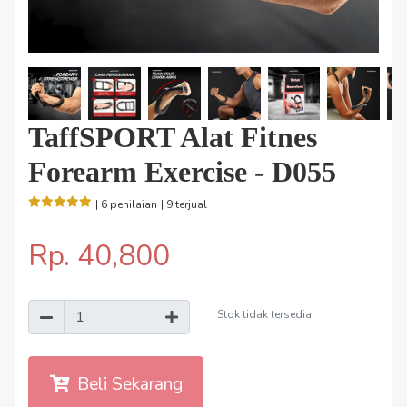
TaffSPORT Alat Fitnes
Forearm Exercise - D055
| 6 penilaian
| 9 terjual
Rp. 40,800
Stok tidak tersedia
Beli Sekarang