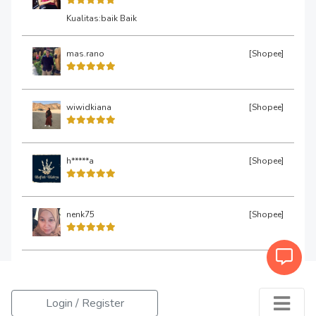
Kualitas:baik Baik
mas.rano
[Shopee]
wiwidkiana
[Shopee]
h*****a
[Shopee]
nenk75
[Shopee]
Login / Register