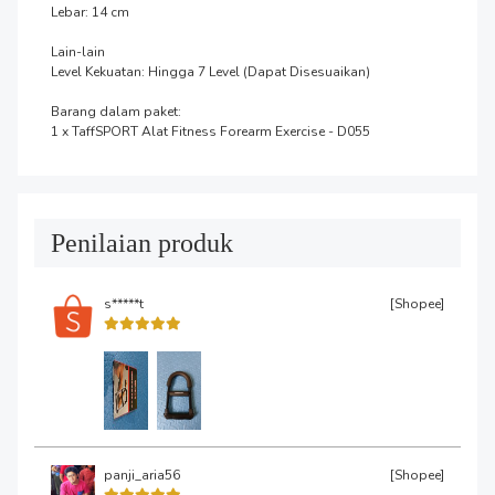
Lebar: 14 cm

Lain-lain

Level Kekuatan: Hingga 7 Level (Dapat Disesuaikan)

Barang dalam paket:

1 x TaffSPORT Alat Fitness Forearm Exercise - D055
Penilaian produk
s*****t
[Shopee]
panji_aria56
[Shopee]