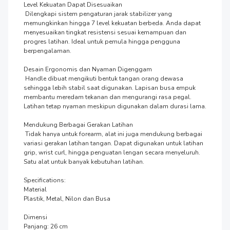
Level Kekuatan Dapat Disesuaikan

 Dilengkapi sistem pengaturan jarak stabilizer yang 
memungkinkan hingga 7 level kekuatan berbeda. Anda dapat 
menyesuaikan tingkat resistensi sesuai kemampuan dan 
progres latihan. Ideal untuk pemula hingga pengguna 
berpengalaman.

Desain Ergonomis dan Nyaman Digenggam

 Handle dibuat mengikuti bentuk tangan orang dewasa 
sehingga lebih stabil saat digunakan. Lapisan busa empuk 
membantu meredam tekanan dan mengurangi rasa pegal. 
Latihan tetap nyaman meskipun digunakan dalam durasi lama.

Mendukung Berbagai Gerakan Latihan

 Tidak hanya untuk forearm, alat ini juga mendukung berbagai 
variasi gerakan latihan tangan. Dapat digunakan untuk latihan 
grip, wrist curl, hingga penguatan lengan secara menyeluruh. 
Satu alat untuk banyak kebutuhan latihan.

Specifications:

Material

Plastik, Metal, Nilon dan Busa

Dimensi

Panjang: 26 cm
