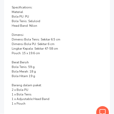
Specifications:

Material

Bola PU: PU

Bola Tenis: Seluloid

Head Band: Nilon

Dimensi

Dimensi Bola Tenis: Sekitar 6.5 cm

Dimensi Bola PU: Sekitar 6 cm

Lingkar Kepala: Sekitar 47-58 cm

Pouch: 15 x 19.6 cm

Berat Bersih

Bola Tenis: 59 g

Bola Merah: 18 g

Bola Hitam 19 g

Barang dalam paket:

2 x Bola PU

1 x Bola Tenis

1 x Adjustable Head Band

1 x Pouch