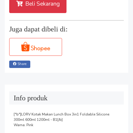
Beli Sekarang
Juga dapat dibeli di:
Share
Info produk
["b"]LORV Kotak Makan Lunch Box 3in1 Foldable Silicone 
300ml 600ml 1200ml - B1[/b]

Warna: Pink
