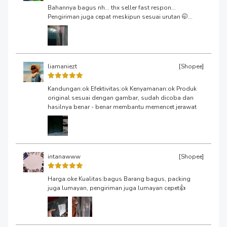
Bahannya bagus nh... thx seller fast respon...
Pengiriman juga cepat meskipun sesuai urutan 🤭...
liamaniezt
[Shopee]
Kandungan:ok Efektivitas:ok Kenyamanan:ok Produk
original sesuai dengan gambar, sudah dicoba dan
hasilnya benar - benar membantu memencet jerawat
intanawww
[Shopee]
Harga:oke Kualitas:bagus Barang bagus, packing
juga lumayan, pengiriman juga lumayan cepet👍