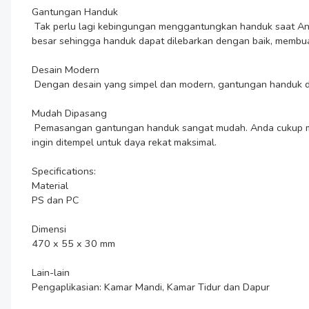
Gantungan Handuk

 Tak perlu lagi kebingungan menggantungkan handuk saat Anda memiliki gantungan handuk dari Ecoco. Gantungan ini cocok dijadikan sebagai gantungan handuk karena memiliki ruangan yang 
besar sehingga handuk dapat dilebarkan dengan baik, membuat
Desain Modern

 Dengan desain yang simpel dan modern, gantungan handuk dapat menambahkan kesan elegan saat ditempatkan pada kamar mandi Anda.

Mudah Dipasang

 Pemasangan gantungan handuk sangat mudah. Anda cukup menempelkan suction cup di bagian samping gantungan ke permukaan datar dan halus. Pastikan Anda mengelap permukaan yang 
ingin ditempel untuk daya rekat maksimal.

Specifications:

Material

PS dan PC

Dimensi

470 x 55 x 30 mm

Lain-lain

Pengaplikasian: Kamar Mandi, Kamar Tidur dan Dapur
