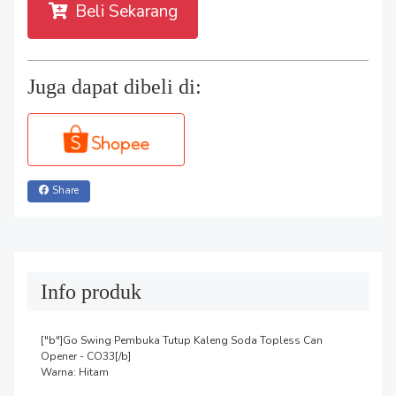
Beli Sekarang
Juga dapat dibeli di:
Share
Info produk
["b"]Go Swing Pembuka Tutup Kaleng Soda Topless Can 
Opener - CO33[/b]

Warna: Hitam
