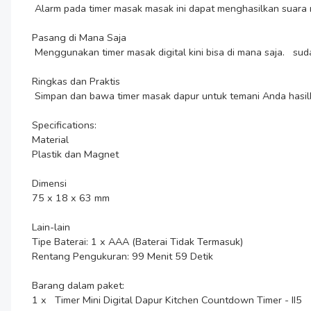
 Alarm pada timer masak masak ini dapat menghasilkan suara nyaring yang terdengar dari jarak jauh. Kini Anda bisa memasak aneka hidangan tanpa khawatir gosong.

Pasang di Mana Saja

 Menggunakan timer masak digital kini bisa di mana saja.   sudah membekali produknya dengan magnet dan sandaran di bagian belakang sehingga dapat ditempel atau disandarkan saat dipakai.

Ringkas dan Praktis

 Simpan dan bawa timer masak dapur untuk temani Anda hasilkan strike kapan saja dan di mana saja. Ukurannya yang ringkas dapat disimpan di dalam tas atau pouch saat bepergian.

Specifications:

Material

Plastik dan Magnet

Dimensi

75 x 18 x 63 mm

Lain-lain

Tipe Baterai: 1 x AAA (Baterai Tidak Termasuk)

Rentang Pengukuran: 99 Menit 59 Detik

Barang dalam paket:

1 x   Timer Mini Digital Dapur Kitchen Countdown Timer - II5
